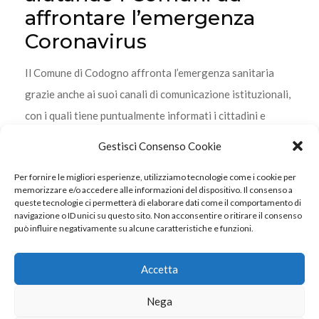
affrontare l’emergenza
Coronavirus
Il Comune di Codogno affronta l’emergenza sanitaria
grazie anche ai suoi canali di comunicazione istituzionali,
con i quali tiene puntualmente informati i cittadini e
combatte le fake news.
Gestisci Consenso Cookie
Per fornire le migliori esperienze, utilizziamo tecnologie come i cookie per
memorizzare e/o accedere alle informazioni del dispositivo. Il consenso a
queste tecnologie ci permetterà di elaborare dati come il comportamento di
navigazione o ID unici su questo sito. Non acconsentire o ritirare il consenso
può influire negativamente su alcune caratteristiche e funzioni.
© 2022 Internavigare Srl - All Rights Reserved
Via IV Novembre, 2 - 22070 Bulgarograsso (CO) - P.IVA
Accetta
14190170960
Nega