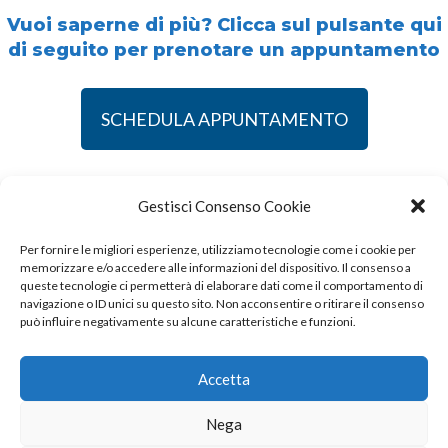
Vuoi saperne di più? Clicca sul pulsante qui
di seguito per prenotare un appuntamento
SCHEDULA APPUNTAMENTO
Gestisci Consenso Cookie
Software certificato da
Per fornire le migliori esperienze, utilizziamo tecnologie come i cookie per
memorizzare e/o accedere alle informazioni del dispositivo. Il consenso a
queste tecnologie ci permetterà di elaborare dati come il comportamento di
navigazione o ID unici su questo sito. Non acconsentire o ritirare il consenso
può influire negativamente su alcune caratteristiche e funzioni.
© 2022 Internavigare Srl - All Rights Reserved
Via IV Novembre, 2 - 22070 Bulgarograsso (CO) - P.IVA
Accetta
14190170960
Nega