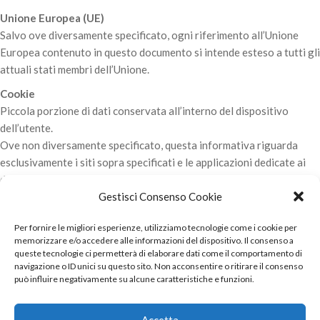
Unione Europea (UE)
Salvo ove diversamente specificato, ogni riferimento all’Unione
Europea contenuto in questo documento si intende esteso a tutti gli
attuali stati membri dell’Unione.
Cookie
Piccola porzione di dati conservata all’interno del dispositivo
dell’utente.
Ove non diversamente specificato, questa informativa riguarda
esclusivamente i siti sopra specificati e le applicazioni dedicate ai
dispositivi mobili collegate ai medesimi siti.
Gestisci Consenso Cookie
Ultima modifica: 2 aprile 2020
Per fornire le migliori esperienze, utilizziamo tecnologie come i cookie per
memorizzare e/o accedere alle informazioni del dispositivo. Il consenso a
queste tecnologie ci permetterà di elaborare dati come il comportamento di
navigazione o ID unici su questo sito. Non acconsentire o ritirare il consenso
può influire negativamente su alcune caratteristiche e funzioni.
© 2022 Internavigare Srl - All Rights Reserved
Via IV Novembre, 2 - 22070 Bulgarograsso (CO) - P.IVA
Accetta