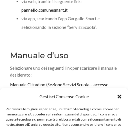
via web, tramite il seguente link:
pannello.comunesmart.it
via app, scaricando l’app Gargallo Smart e
selezionando la sezione “Servizi Scuola”.
Manuale d’uso
Selezionare uno dei seguenti link per scaricare il manuale
desiderato:
Manuale Cittadino (Sezione Servizi Scuola – accesso
Web)
Gestisci Consenso Cookie
Manuale Cittadino (Sezione Servizi Scuola – accesso
App)
Per fornire le migliori esperienze, utilizziamo tecnologie come i cookie per
memorizzare e/o accedere alle informazioni del dispositivo. Il consenso a
queste tecnologie ci permetterà di elaborare dati come il comportamento di
navigazione o ID unici su questo sito. Non acconsentire o ritirare il consenso