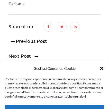
Territorio
Share it on -
Previous Post
Next Post
Gestisci Consenso Cookie
Per fornire le migliori esperienze, utilizziamo tecnologie come i cookie per
memorizzare e/o accedere alle informazioni del dispositivo. Il consenso a
queste tecnologie ci permetterà di elaborare dati come il comportamento di
navigazione o ID unici su questo sito. Non acconsentire o ritirare il consenso
può influire negativamente su alcune caratteristiche e funzioni.
© 2022 Internavigare Srl - All Rights Reserved
Via IV Novembre, 2 - 22070 Bulgarograsso (CO) - P.IVA