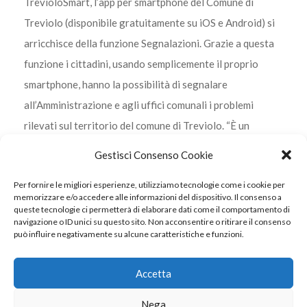
TrevioloSmart, l’app per smartphone del Comune di
Treviolo (disponibile gratuitamente su iOS e Android) si
arricchisce della funzione Segnalazioni. Grazie a questa
funzione i cittadini, usando semplicemente il proprio
smartphone, hanno la possibilità di segnalare
all’Amministrazione e agli uffici comunali i problemi
rilevati sul territorio del comune di Treviolo. “È un
servizio che riteniamo molto utile sia
Gestisci Consenso Cookie
Per fornire le migliori esperienze, utilizziamo tecnologie come i cookie per
memorizzare e/o accedere alle informazioni del dispositivo. Il consenso a
queste tecnologie ci permetterà di elaborare dati come il comportamento di
navigazione o ID unici su questo sito. Non acconsentire o ritirare il consenso
può influire negativamente su alcune caratteristiche e funzioni.
© 2022 Internavigare Srl - All Rights Reserved
Via IV Novembre, 2 - 22070 Bulgarograsso (CO) - P.IVA
Accetta
14190170960
Nega