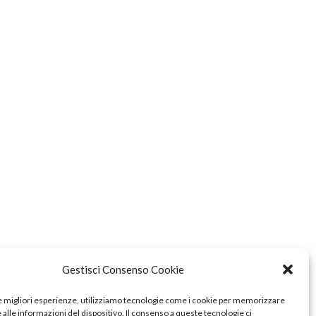
ambiente e la comunità. Le discariche abusive
Gestisci Consenso Cookie
e. Nonostante la gravità dell’atto, la problematica
le migliori esperienze, utilizziamo tecnologie come i cookie per memorizzare
alle informazioni del dispositivo. Il consenso a queste tecnologie ci