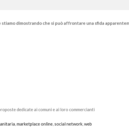
li e stiamo dimostrando che si può affrontare una sfida apparente
proposte dedicate ai comuni e ai loro commercianti
anitaria
,
marketplace online
,
social network
,
web