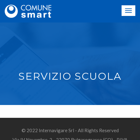
SERVIZIO SCUOLA
© 2022 Internavigare Srl - All Rights Reserved
Via IV Novembre, 2 - 22070 Bulgarograsso (CO) - P.IVA