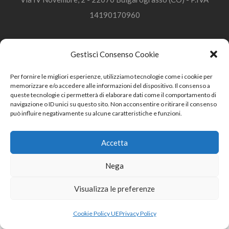
14190170960
Gestisci Consenso Cookie
Privacy Policy
Cookie Policy
RISORSE
Privacy Policy
Per fornire le migliori esperienze, utilizziamo tecnologie come i cookie per
memorizzare e/o accedere alle informazioni del dispositivo. Il consenso a
queste tecnologie ci permetterà di elaborare dati come il comportamento di
navigazione o ID unici su questo sito. Non acconsentire o ritirare il consenso
può influire negativamente su alcune caratteristiche e funzioni.
Accetta
Nega
Visualizza le preferenze
Cookie Policy UE
Privacy Policy