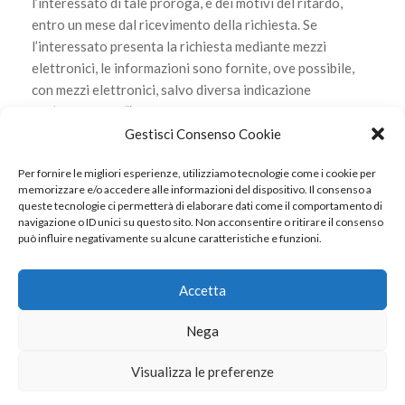
l’interessato di tale proroga, e dei motivi del ritardo,
entro un mese dal ricevimento della richiesta. Se
l’interessato presenta la richiesta mediante mezzi
elettronici, le informazioni sono fornite, ove possibile,
con mezzi elettronici, salvo diversa indicazione
dell’interessato”)
Gestisci Consenso Cookie
Scarica l’informativa
Per fornire le migliori esperienze, utilizziamo tecnologie come i cookie per
memorizzare e/o accedere alle informazioni del dispositivo. Il consenso a
queste tecnologie ci permetterà di elaborare dati come il comportamento di
navigazione o ID unici su questo sito. Non acconsentire o ritirare il consenso
può influire negativamente su alcune caratteristiche e funzioni.
© 2022 Internavigare Srl - All Rights Reserved
Via IV Novembre, 2 - 22070 Bulgarograsso (CO) - P.IVA
Accetta
14190170960
Nega
Privacy Policy
Cookie Policy
RISORSE
Visualizza le preferenze
Privacy Policy