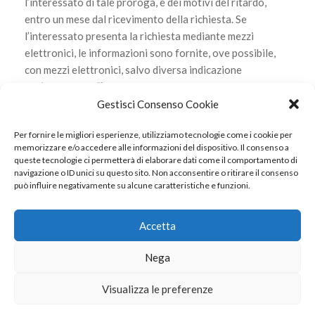
l’interessato di tale proroga, e dei motivi del ritardo,
entro un mese dal ricevimento della richiesta. Se
l’interessato presenta la richiesta mediante mezzi
elettronici, le informazioni sono fornite, ove possibile,
con mezzi elettronici, salvo diversa indicazione
dell’interessato”)
Gestisci Consenso Cookie
Scarica l’informativa
Per fornire le migliori esperienze, utilizziamo tecnologie come i cookie per
memorizzare e/o accedere alle informazioni del dispositivo. Il consenso a
queste tecnologie ci permetterà di elaborare dati come il comportamento di
navigazione o ID unici su questo sito. Non acconsentire o ritirare il consenso
può influire negativamente su alcune caratteristiche e funzioni.
© 2022 Internavigare Srl - All Rights Reserved
Via IV Novembre, 2 - 22070 Bulgarograsso (CO) - P.IVA
Accetta
14190170960
Nega
Privacy Policy
Cookie Policy
RISORSE
Visualizza le preferenze
Privacy Policy