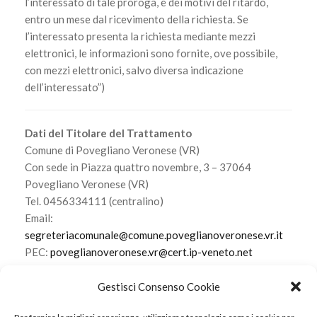
l’interessato di tale proroga, e dei motivi del ritardo,
entro un mese dal ricevimento della richiesta. Se
l’interessato presenta la richiesta mediante mezzi
elettronici, le informazioni sono fornite, ove possibile,
con mezzi elettronici, salvo diversa indicazione
dell’interessato”)
Dati del Titolare del Trattamento
Comune di Povegliano Veronese (VR)
Con sede in Piazza quattro novembre, 3 – 37064
Povegliano Veronese (VR)
Tel. 0456334111 (centralino)
Email:
segreteriacomunale@comune.poveglianoveronese.vr.it
PEC:
poveglianoveronese.vr@cert.ip-veneto.net
Email DPO:
dpo@comune.poveglianoveronese.vr.it
Gestisci Consenso Cookie
Scarica l’informativa