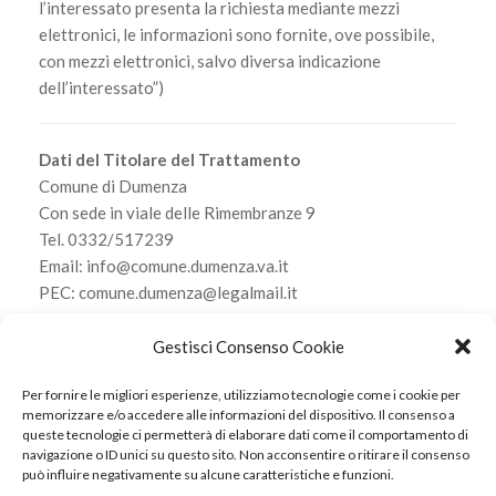
l’interessato presenta la richiesta mediante mezzi
elettronici, le informazioni sono fornite, ove possibile,
con mezzi elettronici, salvo diversa indicazione
dell’interessato”)
Dati del Titolare del Trattamento
Comune di Dumenza
Con sede in viale delle Rimembranze 9
Tel. 0332/517239
Email: info@comune.dumenza.va.it
PEC: comune.dumenza@legalmail.it
Email DPO: info@halleylombardia.it
Gestisci Consenso Cookie
Scarica l’informativa
Per fornire le migliori esperienze, utilizziamo tecnologie come i cookie per
memorizzare e/o accedere alle informazioni del dispositivo. Il consenso a
queste tecnologie ci permetterà di elaborare dati come il comportamento di
navigazione o ID unici su questo sito. Non acconsentire o ritirare il consenso
può influire negativamente su alcune caratteristiche e funzioni.
© 2022 Internavigare Srl - All Rights Reserved