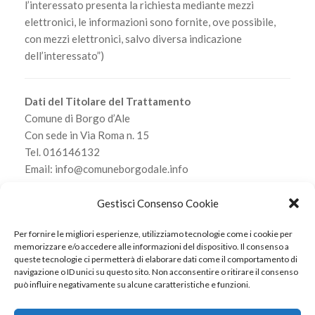
l’interessato presenta la richiesta mediante mezzi
elettronici, le informazioni sono fornite, ove possibile,
con mezzi elettronici, salvo diversa indicazione
dell’interessato”)
Dati del Titolare del Trattamento
Comune di Borgo d’Ale
Con sede in Via Roma n. 15
Tel. 016146132
Email: info@comuneborgodale.info
PEC: protocollo.borgo.dale@cert.ruparpiemonte.it
Gestisci Consenso Cookie
Scarica l’informativa
Per fornire le migliori esperienze, utilizziamo tecnologie come i cookie per
memorizzare e/o accedere alle informazioni del dispositivo. Il consenso a
queste tecnologie ci permetterà di elaborare dati come il comportamento di
navigazione o ID unici su questo sito. Non acconsentire o ritirare il consenso
può influire negativamente su alcune caratteristiche e funzioni.
© 2022 Internavigare Srl - All Rights Reserved
Via IV Novembre, 2 - 22070 Bulgarograsso (CO) - P.IVA