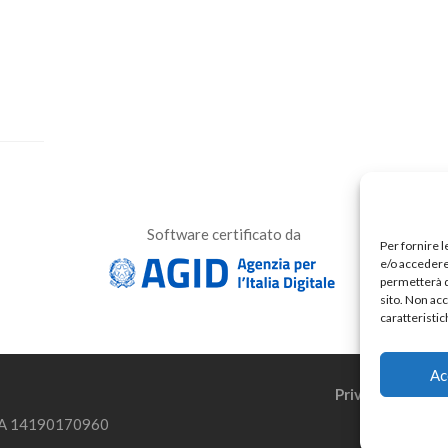
Software certificato da
Per fornire 
e/o accedere 
permetterà d
sito. Non ac
caratteristic
Ac
Privacy Policy
.IVA 14190170960