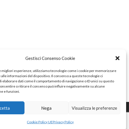
Gestisci Consenso Cookie
le migliori esperienze, utilizziamo tecnologie come i cookie per memorizzare
alle informazioni del dispositivo. Il consenso a queste tecnologie ci
i elaborare dati come il comportamento di navigazione o ID unici su questo
consentire o ritirare il consenso può influire negativamente su alcune
he e funzioni.
cetta
Nega
Visualizza le preferenze
Cookie Policy
RISORSE
Privacy Policy
Cookie Policy UE
Privacy Policy