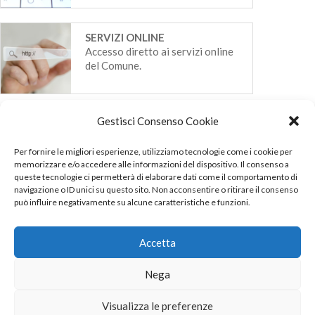
SERVIZI ONLINE
Accesso diretto ai servizi online
del Comune.
Gestisci Consenso Cookie
Per fornire le migliori esperienze, utilizziamo tecnologie come i cookie per
memorizzare e/o accedere alle informazioni del dispositivo. Il consenso a
queste tecnologie ci permetterà di elaborare dati come il comportamento di
navigazione o ID unici su questo sito. Non acconsentire o ritirare il consenso
può influire negativamente su alcune caratteristiche e funzioni.
© 2022 Internavigare Srl - All Rights Reserved
Via IV Novembre, 2 - 22070 Bulgarograsso (CO) - P.IVA
Accetta
14190170960
Nega
Privacy Policy
Cookie Policy
RISORSE
Visualizza le preferenze